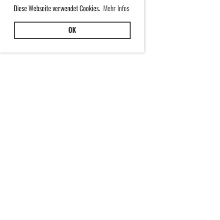
Diese Webseite verwendet Cookies.
Mehr Infos
OK
Bronze an Supersprint-
Europameisterschaft 2022
Junioren Vize-Europameisterin 2019